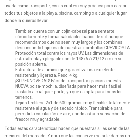
usarla como transporte, con lo cual es muy práctica para cargar
todos tus objetos a la playa, piscina, camping o a cualquier lugar
dónde la quieras llevar.
También cuenta con un cojín-cabezal para sentarte
cómodamente y tomar saludables baños de sol, aunque
recomendamos que no sean muy largos y los combines
descansando bajo una de nuestras sombrillas CREVICOSTA
Protección total contra los rayos UV. Las dimensiones de
esta silla-playa plegable son de 148x67x21/12 cm en su
posición abierta.
Estructura de aluminio que garantiza una excelente
resistencia y ligereza. Peso: 4 kg.
¡SUPERNOVEDAD! Fácil de transportar gracias a nuestra
NUEVA bolsa-mochila, diseñada para hacer más fácil el
traslado a cualquier parte, ya que es apta para todos los
terrenos.
Tejido textilene 2x1 de 600 gramos muy flexible, totalmente
resistente al agua y de secado rápido. Transpirable para
permitir la circulación de aire, dando así una sensación de
frescor muy agradable.
Todas estas características hacen que nuestras sillas sean de las
mejores del mercado. Y para que las conserve mejor le damos un