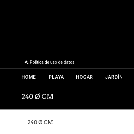
Política de uso de datos
HOME
PLAYA
HOGAR
JARDÍN
240 Ø CM
240 Ø CM